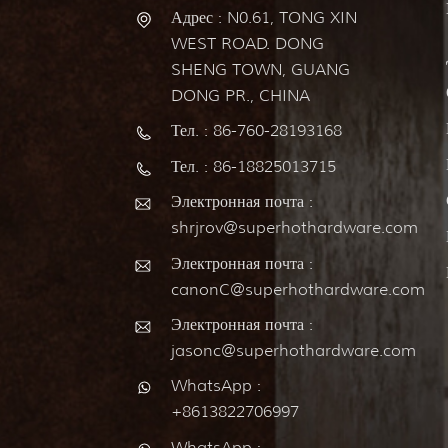
Адрес : N0.61, TONG XIN
WEST ROAD. DONG
SHENG TOWN, GUANG
DONG PR., CHINA
Тел. : 86-760-28193168
Тел. : 86-18825013715
Электронная почта :
shrjrov@superhothardware.com
Электронная почта :
canonC@superhothardware.com
Электронная почта :
jasonc@superhothardware.com
WhatsApp :
+8613822706997
WhatsApp :