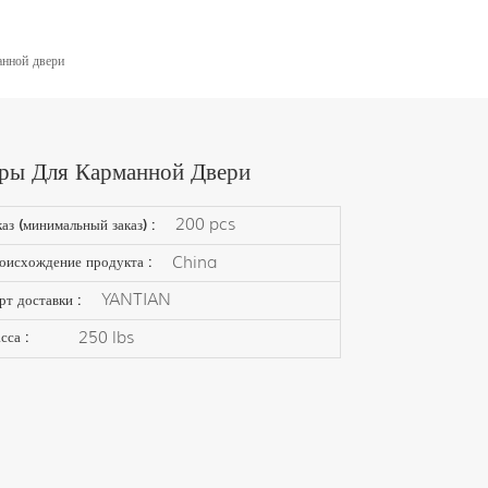
нной двери
ры Для Карманной Двери
200 pcs
каз (минимальный заказ) :
China
оисхождение продукта :
YANTIAN
рт доставки :
250 lbs
сса :