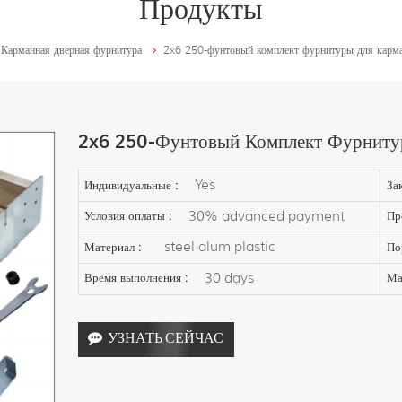
Продукты
Карманная дверная фурнитура
2x6 250-фунтовый комплект фурнитуры для карма
2x6 250-Фунтовый Комплект Фурниту
Yes
Индивидуальные :
За
30% advanced payment
Условия оплаты :
Пр
steel alum plastic
Материал :
По
30 days
Время выполнения :
Ма
УЗНАТЬ СЕЙЧАС