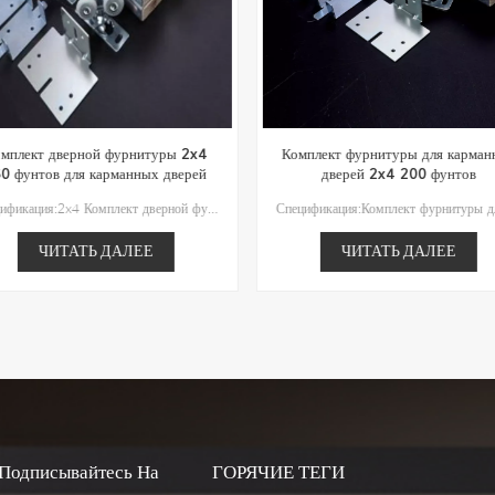
мплект дверной фурнитуры 2x4
Комплект фурнитуры для карман
0 фунтов для карманных дверей
дверей 2x4 200 фунтов
Спецификация:2x4 Комплект дверной фурнитуры на 150 фунтов 150 фунтовВес двери: 150 фунтов макс.Рекомендуемая ширина двери: 24"/28"/30"/32"/36"/42"/48"Рекомендуемая высота двери: 80 дюймов/84 дюйма/96 дюймов/108 дюймовРекомендуемая толщина двери: от 1 до 1-3/4 дюймаТолщина стеновой конструкции: 3-1/2 дюйма (2x4) мин.Дополнительно: комплект плавного закрывания/ комплект конвергенции/ комплект адаптера 1-3/4 дюйма
ЧИТАТЬ ДАЛЕЕ
ЧИТАТЬ ДАЛЕЕ
Подписывайтесь На
ГОРЯЧИЕ ТЕГИ