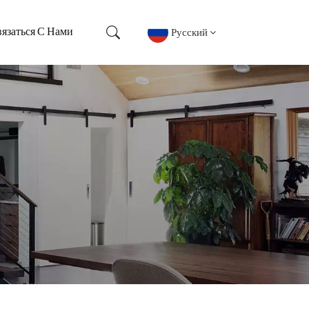
Русский
язаться С Нами
English
français
Deutsch
русский
español
português