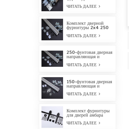
фунтов для карманных
ЧИТАТЬ ДАЛЕЕ
дверей
Комплект дверной
фурнитуры 2x4 250
фунтов для карманных
ЧИТАТЬ ДАЛЕЕ
дверей
250-фунтовая дверная
направляющая и
комплект
ЧИТАТЬ ДАЛЕЕ
оборудования
150-фунтовая дверная
направляющая и
комплект
ЧИТАТЬ ДАЛЕЕ
оборудования
Комплект фурнитуры
для дверей амбара
Bent Strap-Oil бронза
ЧИТАТЬ ДАЛЕЕ