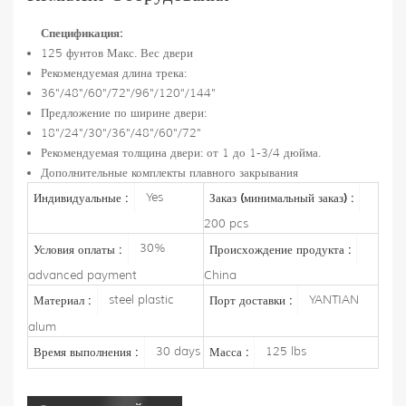
Спецификация:
125 фунтов Макс. Вес двери
Рекомендуемая длина трека:
36"/48"/60"/72"/96"/120"/144"
Предложение по ширине двери:
18"/24"/30"/36"/48"/60"/72"
Рекомендуемая толщина двери: от 1 до 1-3/4 дюйма.
Дополнительные комплекты плавного закрывания
Yes
Индивидуальные :
Заказ (минимальный заказ) :
200 pcs
30%
Условия оплаты :
Происхождение продукта :
advanced payment
China
steel plastic
YANTIAN
Материал :
Порт доставки :
alum
30 days
125 lbs
Время выполнения :
Масса :