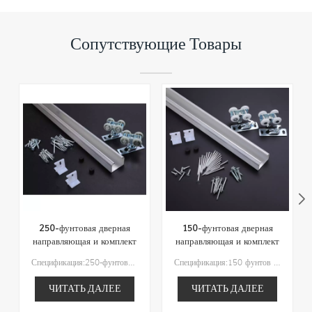
Сопутствующие Товары
250-фунтовая дверная
150-фунтовая дверная
направляющая и комплект
направляющая и комплект
оборудования
оборудования
Спецификация:250-фунтовая дверная направляющая и комплект оборудованияВес двери: 250 фунтов макс.Рекомендуемая длина гусеницы: 48"/60"/72"/96"/120"/144"Тип колеса: Колесо на шарикоподшипнике
Спецификация:150 фунтов Макс. Вес двериРекомендуемая длина трека:36″/48″/60″/72″/96″Предложение по ширине двери:18″/24″/30″/36″/48″Рекомендуемая толщина двери: 3/4″ – 1-1/2”
ЧИТАТЬ ДАЛЕЕ
ЧИТАТЬ ДАЛЕЕ